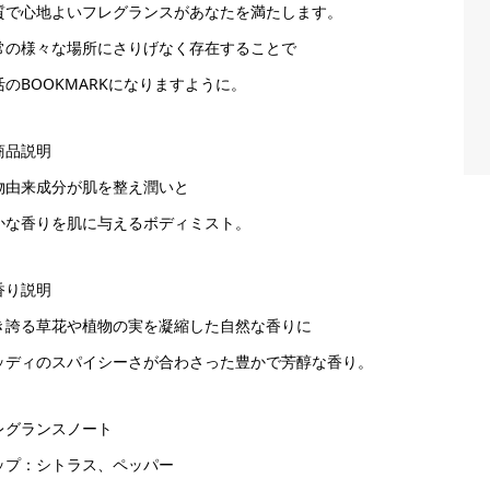
質で心地よいフレグランスがあなたを満たします。
常の様々な場所にさりげなく存在することで
活のBOOKMARKになりますように。
商品説明
物由来成分が肌を整え潤いと
かな香りを肌に与えるボディミスト。
香り説明
き誇る草花や植物の実を凝縮した自然な香りに
ッディのスパイシーさが合わさった豊かで芳醇な香り。
レグランスノート
ップ：シトラス、ペッパー