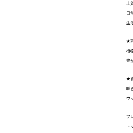
上
日
生
★
植
豊
★
咲
ウ
フ
ト