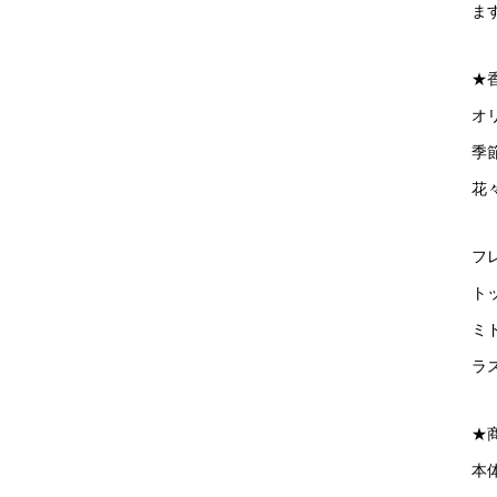
ま
★
オ
季
花
フ
ト
ミ
ラ
★
本体