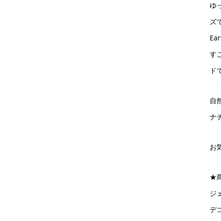
ゆ
ズ
Ea
す
ド
自
ナ
お
★
ジ
デ