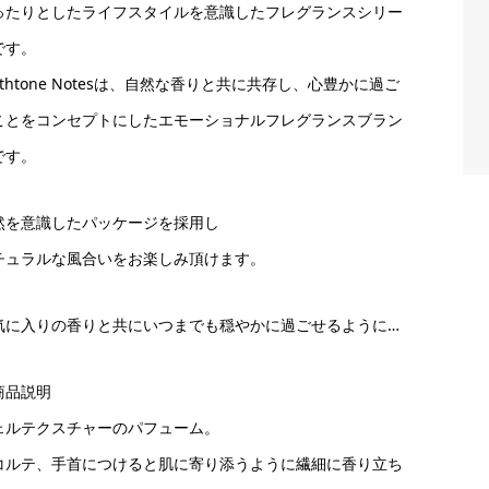
ったりとしたライフスタイルを意識したフレグランスシリー
です。
rthtone Notesは、自然な香りと共に共存し、心豊かに過ご
ことをコンセプトにしたエモーショナルフレグランスブラン
です。
然を意識したパッケージを採用し
チュラルな風合いをお楽しみ頂けます。
気に入りの香りと共にいつまでも穏やかに過ごせるように…
商品説明
ェルテクスチャーのパフューム。
コルテ、手首につけると肌に寄り添うように繊細に香り立ち