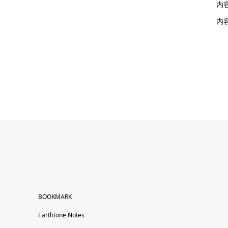
内容
内
BOOKMARK
Earthtone Notes