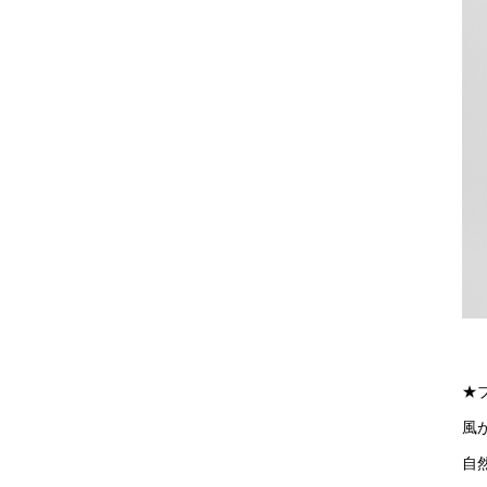
★
風
自