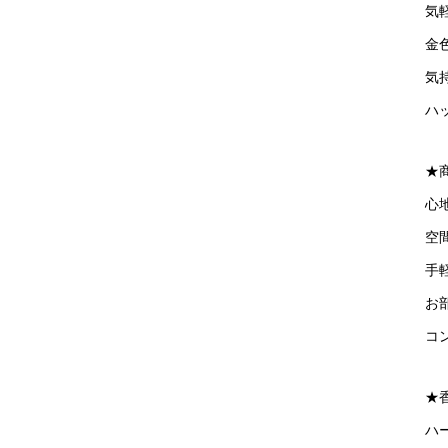
気
金
気
ハ
★
心
空
手
お
コ
★
ハ