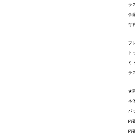
ラ
余
存
フ
ト
ミ
ラ
★
本
パッ
内容
内