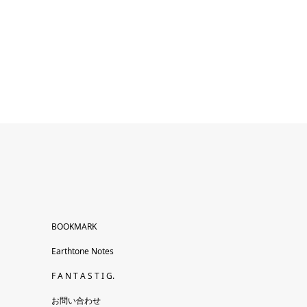
BOOKMARK
Earthtone Notes
F A N T A S T I G.
お問い合わせ