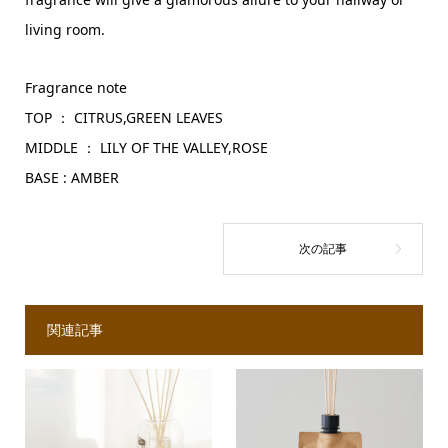
living room.
Fragrance note
TOP ： CITRUS,GREEN LEAVES
MIDDLE ： LILY OF THE VALLEY,ROSE
BASE : AMBER
関連記事